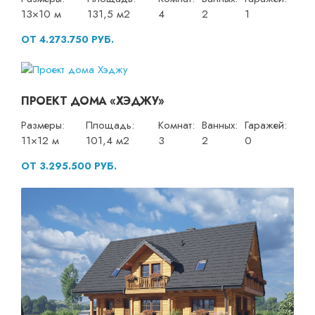
13×10 м
131,5 м2
4
2
1
ОТ 4.273.750 РУБ.
ПРОЕКТ ДОМА «ХЭДЖУ»
Размеры:
Площадь:
Комнат:
Ванных:
Гаражей:
11×12 м
101,4 м2
3
2
0
ОТ 3.295.500 РУБ.