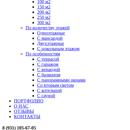
100 м2
150 м2
200 м2
250 м2
300 м2
По количеству этажей
Одноэтажные
С мансардой
Двухэтажные
С цокольным этажом
По особенностям
С террасой
С гаражом
С верандой
С балконом
С панорамными окнами
Со вторым светом
С котельной
С сауной
ПОРТФОЛИО
О НАС
ОТЗЫВЫ
КОНТАКТЫ
8 (931) 105-67-05