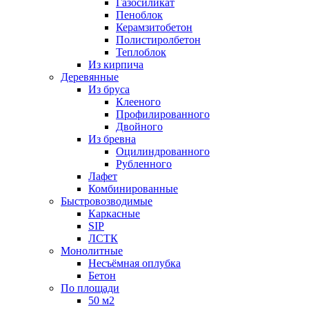
Газосиликат
Пеноблок
Керамзитобетон
Полистиролбетон
Теплоблок
Из кирпича
Деревянные
Из бруса
Клееного
Профилированного
Двойного
Из бревна
Оцилиндрованного
Рубленного
Лафет
Комбинированные
Быстровозводимые
Каркасные
SIP
ЛСТК
Монолитные
Несъёмная оплубка
Бетон
По площади
50 м2